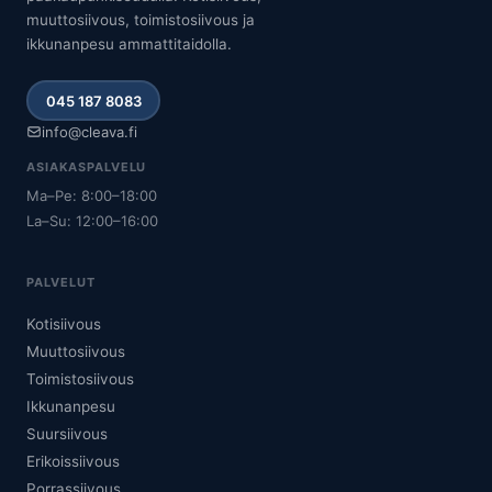
muuttosiivous, toimistosiivous ja
ikkunanpesu ammattitaidolla.
045 187 8083
info@cleava.fi
ASIAKASPALVELU
Ma–Pe: 8:00–18:00
La–Su: 12:00–16:00
PALVELUT
Kotisiivous
Muuttosiivous
Toimistosiivous
Ikkunanpesu
Suursiivous
Erikoissiivous
Porrassiivous