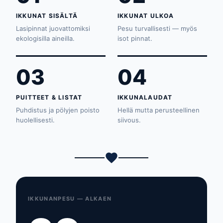
IKKUNAT SISÄLTÄ
IKKUNAT ULKOA
Lasipinnat juovattomiksi
Pesu turvallisesti — myös
ekologisilla aineilla.
isot pinnat.
03
04
PUITTEET & LISTAT
IKKUNALAUDAT
Puhdistus ja pölyjen poisto
Hellä mutta perusteellinen
huolellisesti.
siivous.
IKKUNANPESU — ALKAEN