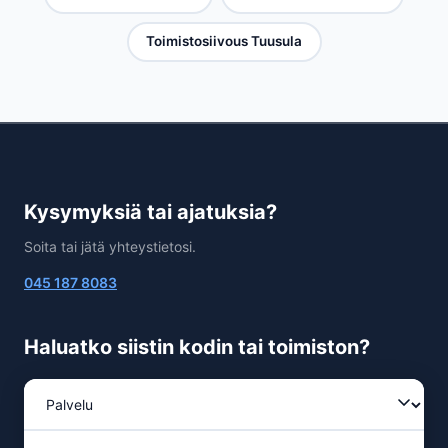
Toimistosiivous Tuusula
Kysymyksiä tai ajatuksia?
Soita tai jätä yhteystietosi.
045 187 8083
Haluatko siistin kodin tai toimiston?