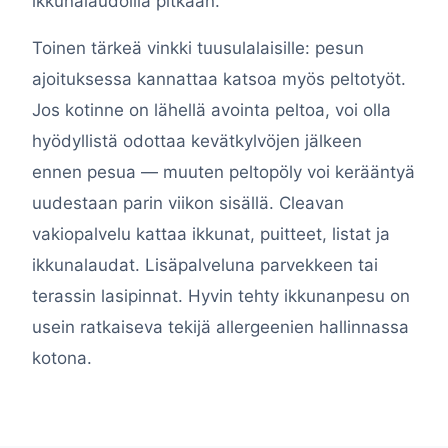
ikkunalaudoilla pitkään.
Toinen tärkeä vinkki tuusulalaisille: pesun
ajoituksessa kannattaa katsoa myös peltotyöt.
Jos kotinne on lähellä avointa peltoa, voi olla
hyödyllistä odottaa kevätkylvöjen jälkeen
ennen pesua — muuten peltopöly voi kerääntyä
uudestaan parin viikon sisällä. Cleavan
vakiopalvelu kattaa ikkunat, puitteet, listat ja
ikkunalaudat. Lisäpalveluna parvekkeen tai
terassin lasipinnat. Hyvin tehty ikkunanpesu on
usein ratkaiseva tekijä allergeenien hallinnassa
kotona.