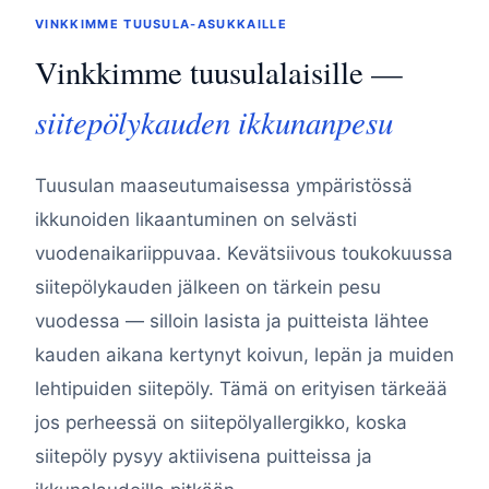
VINKKIMME TUUSULA-ASUKKAILLE
Vinkkimme tuusulalaisille —
siitepölykauden ikkunanpesu
Tuusulan maaseutumaisessa ympäristössä
ikkunoiden likaantuminen on selvästi
vuodenaikariippuvaa. Kevätsiivous toukokuussa
siitepölykauden jälkeen on tärkein pesu
vuodessa — silloin lasista ja puitteista lähtee
kauden aikana kertynyt koivun, lepän ja muiden
lehtipuiden siitepöly. Tämä on erityisen tärkeää
jos perheessä on siitepölyallergikko, koska
siitepöly pysyy aktiivisena puitteissa ja