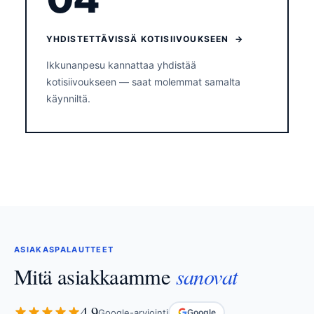
YHDISTETTÄVISSÄ KOTISIIVOUKSEEN →
Ikkunanpesu kannattaa yhdistää
kotisiivoukseen — saat molemmat samalta
käynniltä.
ASIAKASPALAUTTEET
sanovat
Mitä asiakkaamme
4.9
Google-arviointi
Google