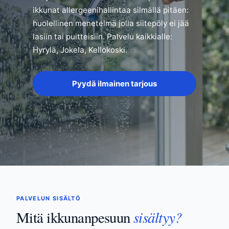
ikkunat allergeenihallintaa silmällä pitäen:
huolellinen menetelmä jolla siitepöly ei jää
lasiin tai puitteisiin. Palvelu kaikkialle:
Hyrylä, Jokela, Kellokoski.
Pyydä ilmainen tarjous
PALVELUN SISÄLTÖ
sisältyy?
Mitä ikkunanpesuun