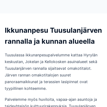
Ikkunanpesu Tuusulanjärven
rannalla ja kunnan alueella
Tuusulassa ikkunanpesupalvelumme kattaa Hyrylän
keskustan, Jokelan ja Kellokosken asuinalueet sekä
Tuusulanjärven rannalla sijaitsevat omakotitalot.
Järven rannan omakotitalojen suuret
panoraamaikkunat ja terassien lasipinnat ovat
tyypillinen kohteemme.
Palvelemme myös huviloita, vapaa-ajan asuntoja ja
taideyhteisön kulttuurirakennuksia. Tuusulanjärven