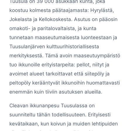
Tuusula on 39 000 asukkaan kunta, joka
koostuu kolmesta päätaajamasta: Hyrylästä,
Jokelasta ja Kellokoskesta. Asutus on pääosin
omakoti- ja paritalovaltaista, ja kunta
tunnetaan maaseutumaisesta luonteestaan ja
Tuusulanjärven kulttuurihistoriallisesta
merkityksestä. Tämä avoin maaseutuympäristö
tuo ikkunoille erityistarpeita: pellot, niityt ja
avoimet alueet tarkoittavat että siitepöly ja
peltopöly kerääntyvät ikkunoihin huomattavasti
enemmän kuin tiiviin asutuksen alueilla.
Cleavan ikkunanpesu Tuusulassa on
suunniteltu tähän todellisuuteen. Erityisesti
kevätaikaan, kun koivun ja muiden lehtipuiden