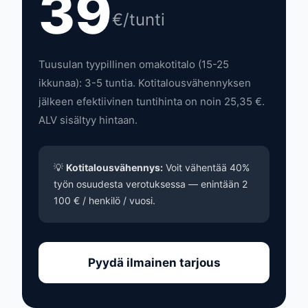
39
€/tunti
Tuusulan tyypillinen omakotitalo (15-25
ikkunaa): 3-5 tuntia. Kotitalousvähennyksen
jälkeen efektiivinen tuntihinta on noin 25,35 €.
ALV sisältyy hintaan.
💡
Kotitalousvähennys:
Voit vähentää 40%
työn osuudesta verotuksessa — enintään 2
100 € / henkilö / vuosi.
Pyydä ilmainen tarjous