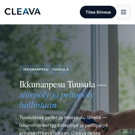
Tilaa Siivous
IKKUNANPESU · TUUSULA
Ikkunanpesu Tuusula —
siitepöly ja peltopöly
hallintaan
Tuusulassa pellot ja maaseutu lähellä —
ikkunoihin kertyy siitepölyä ja peltopölyä
erityisesti kevätaikaan. Cleava pesee