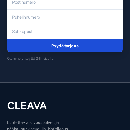
Pyydä tarjous
Otamme yhteyttä 24h sisällä.
Luotettavia siivouspalveluja
pääkaupunkiseudulla. Kotisiivous,