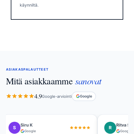
käynniltä.
ASIAKASPALAUTTEET
sanovat
Mitä asiakkaamme
4.9
Google-arviointi
Google
Siru K
Ritva Si
S
R
Google
Google