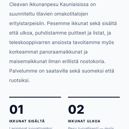
Cleavan ikkunanpesu Kauniaisissa on
suunniteltu tilavien omakotitalojen
erityistarpeisiin. Pesemme ikkunat sekä sisältä
että ulkoa, puhdistamme puitteet ja listat, ja
teleskooppivarren ansiosta tavoitamme myös
korkeammat panoraamaikkunat ja
maisemaikkunat ilman erillistä nostokoria.
Palvelumme on saatavilla sekä suomeksi että
ruotsiksi.
01
02
IKKUNAT SISÄLTÄ
IKKUNAT ULKOA
Lasipinnat juovattomiksi
Pesu turvallisesti — myös