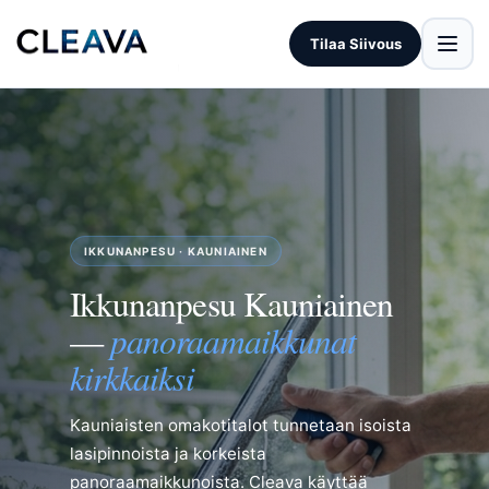
Tilaa Siivous
IKKUNANPESU · KAUNIAINEN
Ikkunanpesu Kauniainen
panoraamaikkunat
—
kirkkaiksi
Kauniaisten omakotitalot tunnetaan isoista
lasipinnoista ja korkeista
panoraamaikkunoista. Cleava käyttää