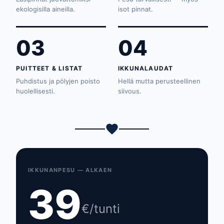
ekologisilla aineilla.
isot pinnat.
03
04
PUITTEET & LISTAT
IKKUNALAUDAT
Puhdistus ja pölyjen poisto
Hellä mutta perusteellinen
huolellisesti.
siivous.
IKKUNANPESU — ALKAEN
39
€/tunti