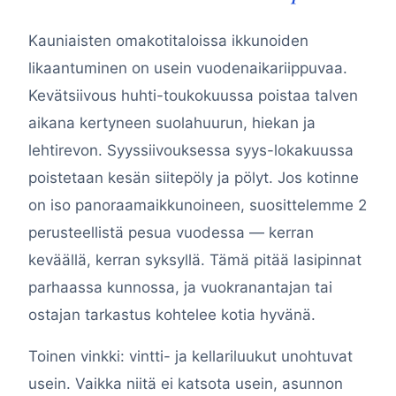
Kauniaisten omakotitaloissa ikkunoiden
likaantuminen on usein vuodenaikariippuvaa.
Kevätsiivous huhti-toukokuussa poistaa talven
aikana kertyneen suolahuurun, hiekan ja
lehtirevon. Syyssiivouksessa syys-lokakuussa
poistetaan kesän siitepöly ja pölyt. Jos kotinne
on iso panoraamaikkunoineen, suosittelemme 2
perusteellistä pesua vuodessa — kerran
keväällä, kerran syksyllä. Tämä pitää lasipinnat
parhaassa kunnossa, ja vuokranantajan tai
ostajan tarkastus kohtelee kotia hyvänä.
Toinen vinkki: vintti- ja kellariluukut unohtuvat
usein. Vaikka niitä ei katsota usein, asunnon