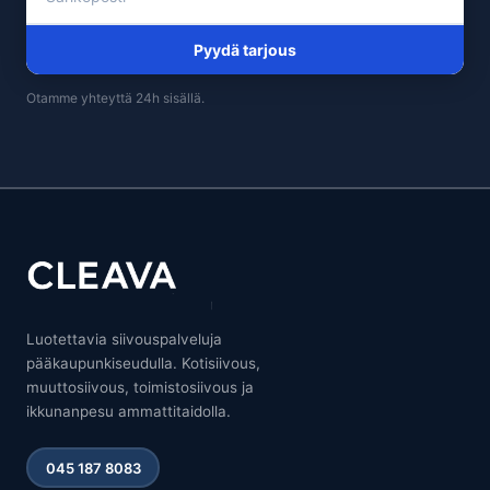
Pyydä tarjous
Otamme yhteyttä 24h sisällä.
Luotettavia siivouspalveluja
pääkaupunkiseudulla. Kotisiivous,
muuttosiivous, toimistosiivous ja
ikkunanpesu ammattitaidolla.
045 187 8083