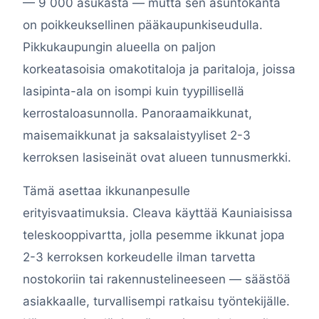
— 9 000 asukasta — mutta sen asuntokanta
on poikkeuksellinen pääkaupunkiseudulla.
Pikkukaupungin alueella on paljon
korkeatasoisia omakotitaloja ja paritaloja, joissa
lasipinta-ala on isompi kuin tyypillisellä
kerrostaloasunnolla. Panoraamaikkunat,
maisemaikkunat ja saksalaistyyliset 2-3
kerroksen lasiseinät ovat alueen tunnusmerkki.
Tämä asettaa ikkunanpesulle
erityisvaatimuksia. Cleava käyttää Kauniaisissa
teleskooppivartta, jolla pesemme ikkunat jopa
2-3 kerroksen korkeudelle ilman tarvetta
nostokoriin tai rakennustelineeseen — säästöä
asiakkaalle, turvallisempi ratkaisu työntekijälle.