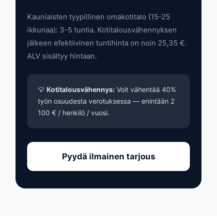
Kauniaisten tyypillinen omakotitalo (15-25
ikkunaa): 3-5 tuntia. Kotitalousvähennyksen
jälkeen efektiivinen tuntihinta on noin 25,35 €.
ALV sisältyy hintaan.
💡
Kotitalousvähennys:
Voit vähentää 40%
työn osuudesta verotuksessa — enintään 2
100 € / henkilö / vuosi.
Pyydä ilmainen tarjous