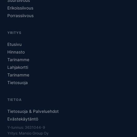
Suursiivous
Erikoissiivous
Porrassiivous
YRITYS
Etusivu
Hinnasto
Tarinamme
Lahjakortti
Tarinamme
Tietosuoja
TIETOA
Tietosuoja & Palveluehdot
Evästekäytäntö
Y-tunnus: 3631044-9
Yritys: Mansio Group Oy