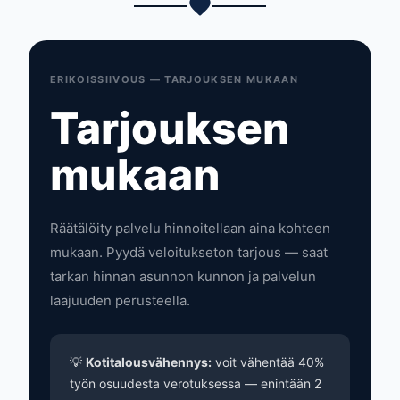
ERIKOISSIIVOUS — TARJOUKSEN MUKAAN
Tarjouksen
mukaan
Räätälöity palvelu hinnoitellaan aina kohteen
mukaan. Pyydä veloitukseton tarjous — saat
tarkan hinnan asunnon kunnon ja palvelun
laajuuden perusteella.
💡
Kotitalousvähennys:
voit vähentää 40%
työn osuudesta verotuksessa — enintään 2