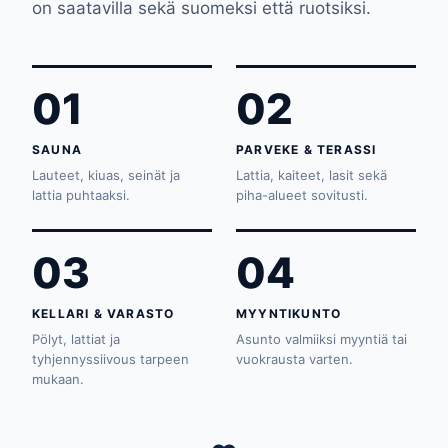
on saatavilla sekä suomeksi että ruotsiksi.
01
02
SAUNA
PARVEKE & TERASSI
Lauteet, kiuas, seinät ja
Lattia, kaiteet, lasit sekä
lattia puhtaaksi.
piha-alueet sovitusti.
03
04
KELLARI & VARASTO
MYYNTIKUNTO
Pölyt, lattiat ja
Asunto valmiiksi myyntiä tai
tyhjennyssiivous tarpeen
vuokrausta varten.
mukaan.