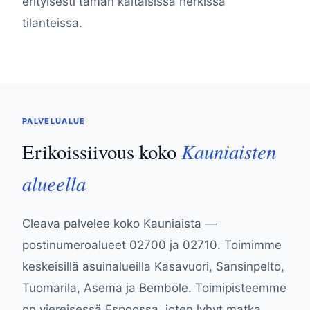
erityisesti tämän kaltaisissa herkissä
tilanteissa.
PALVELUALUE
Kauniaisten
Erikoissiivous koko
alueella
Cleava palvelee koko Kauniaista —
postinumeroalueet 02700 ja 02710. Toimimme
keskeisillä asuinalueilla Kasavuori, Sansinpelto,
Tuomarila, Asema ja Bemböle. Toimipisteemme
on viereisessä Espoossa, joten lyhyt matka