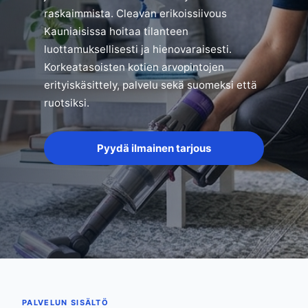
raskaimmista. Cleavan erikoissiivous
Kauniaisissa hoitaa tilanteen
luottamuksellisesti ja hienovaraisesti.
Korkeatasoisten kotien arvopintojen
erityiskäsittely, palvelu sekä suomeksi että
ruotsiksi.
Pyydä ilmainen tarjous
PALVELUN SISÄLTÖ