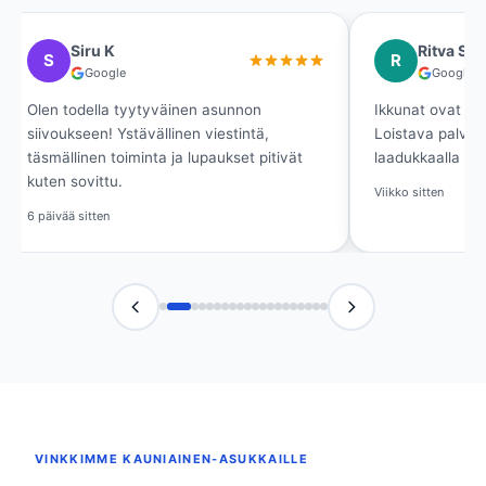
Siru K
Ritva Si
S
R
Google
Google
Olen todella tyytyväinen asunnon
Ikkunat ovat kir
siivoukseen! Ystävällinen viestintä,
Loistava palvelu
täsmällinen toiminta ja lupaukset pitivät
laadukkaalla lop
kuten sovittu.
Viikko sitten
6 päivää sitten
VINKKIMME KAUNIAINEN-ASUKKAILLE