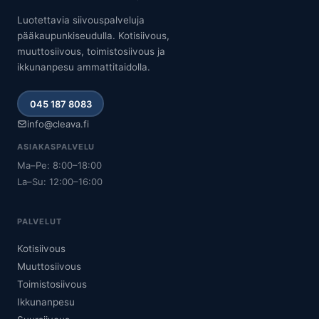
Luotettavia siivouspalveluja
pääkaupunkiseudulla. Kotisiivous,
muuttosiivous, toimistosiivous ja
ikkunanpesu ammattitaidolla.
045 187 8083
info@cleava.fi
ASIAKASPALVELU
Ma–Pe: 8:00–18:00
La–Su: 12:00–16:00
PALVELUT
Kotisiivous
Muuttosiivous
Toimistosiivous
Ikkunanpesu