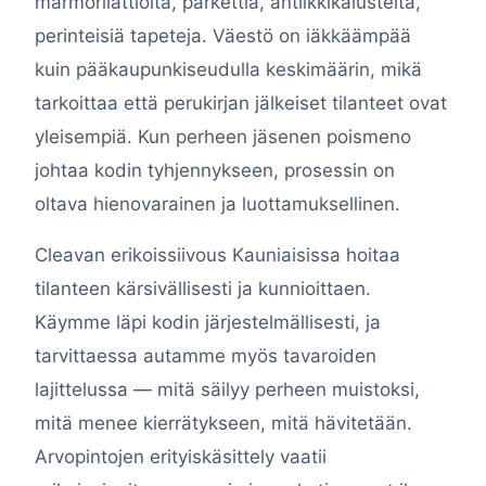
marmorilattioita, parkettia, antiikkikalusteita,
perinteisiä tapeteja. Väestö on iäkkäämpää
kuin pääkaupunkiseudulla keskimäärin, mikä
tarkoittaa että perukirjan jälkeiset tilanteet ovat
yleisempiä. Kun perheen jäsenen poismeno
johtaa kodin tyhjennykseen, prosessin on
oltava hienovarainen ja luottamuksellinen.
Cleavan erikoissiivous Kauniaisissa hoitaa
tilanteen kärsivällisesti ja kunnioittaen.
Käymme läpi kodin järjestelmällisesti, ja
tarvittaessa autamme myös tavaroiden
lajittelussa — mitä säilyy perheen muistoksi,
mitä menee kierrätykseen, mitä hävitetään.
Arvopintojen erityiskäsittely vaatii