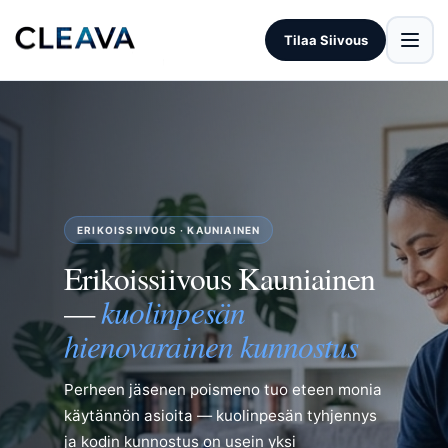
Tilaa Siivous
ERIKOISSIIVOUS · KAUNIAINEN
Erikoissiivous Kauniainen
kuolinpesän
—
hienovarainen kunnostus
Perheen jäsenen poismeno tuo eteen monia
käytännön asioita — kuolinpesän tyhjennys
ja kodin kunnostus on usein yksi