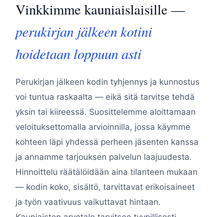
Vinkkimme kauniaislaisille —
perukirjan jälkeen kotini
hoidetaan loppuun asti
Perukirjan jälkeen kodin tyhjennys ja kunnostus
voi tuntua raskaalta — eikä sitä tarvitse tehdä
yksin tai kiireessä. Suosittelemme aloittamaan
veloituksettomalla arvioinnilla, jossa käymme
kohteen läpi yhdessä perheen jäsenten kanssa
ja annamme tarjouksen palvelun laajuudesta.
Hinnoittelu räätälöidään aina tilanteen mukaan
— kodin koko, sisältö, tarvittavat erikoisaineet
ja työn vaativuus vaikuttavat hintaan.
Kauniaisten arvotalo tarvitsee tyypillisesti