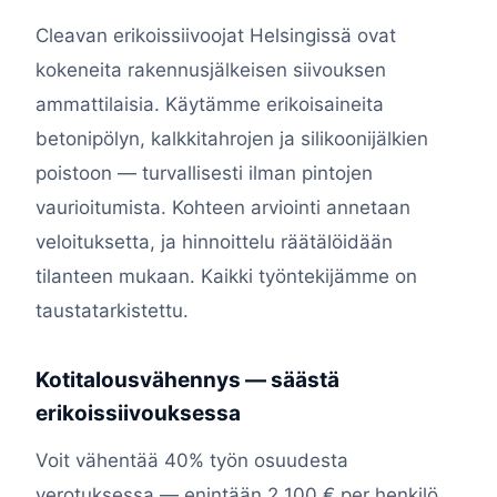
Cleavan erikoissiivoojat Helsingissä ovat
kokeneita rakennusjälkeisen siivouksen
ammattilaisia. Käytämme erikoisaineita
betonipölyn, kalkkitahrojen ja silikoonijälkien
poistoon — turvallisesti ilman pintojen
vaurioitumista. Kohteen arviointi annetaan
veloituksetta, ja hinnoittelu räätälöidään
tilanteen mukaan. Kaikki työntekijämme on
taustatarkistettu.
Kotitalousvähennys — säästä
erikoissiivouksessa
Voit vähentää 40% työn osuudesta
verotuksessa — enintään 2 100 € per henkilö