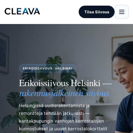
Tilaa Siivous
ERIKOISSIIVOUS · HELSINKI
Erikoissiivous Helsinki —
rakennusjälkeinen siivous
Helsingissä uudisrakentamista ja
remontteja tehdään jatkuvasti —
kantakaupungin vanhojen kerrostalojen
kunnostukset ja uudet kerrostalokorttelit