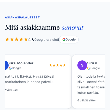
ASIAKASPALAUTTEET
sanovat
Mitä asiakkaamme
4.9
Google-arviointi
Google
Siru K
Ritva Si
S
R
Google
Google
Olen todella tyytyväinen asunnon
Ikkunat ovat kir
siivoukseen! Ystävällinen viestintä,
Loistava palvelu
täsmällinen toiminta ja lupaukset pitivät
laadukkaalla lop
kuten sovittu.
Viikko sitten
6 päivää sitten