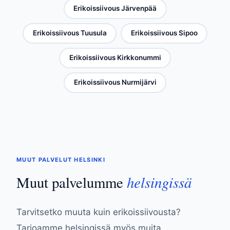
Erikoissiivous Järvenpää
Erikoissiivous Tuusula
Erikoissiivous Sipoo
Erikoissiivous Kirkkonummi
Erikoissiivous Nurmijärvi
MUUT PALVELUT HELSINKI
helsingissä
Muut palvelumme
Tarvitsetko muuta kuin erikoissiivousta?
Tarjoamme helsingissä myös muita