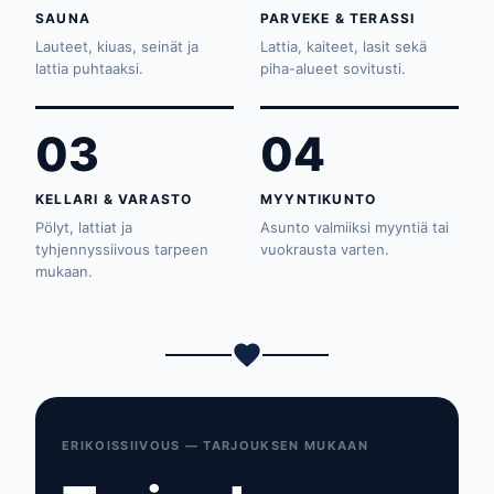
SAUNA
PARVEKE & TERASSI
Lauteet, kiuas, seinät ja
Lattia, kaiteet, lasit sekä
lattia puhtaaksi.
piha-alueet sovitusti.
03
04
KELLARI & VARASTO
MYYNTIKUNTO
Pölyt, lattiat ja
Asunto valmiiksi myyntiä tai
tyhjennyssiivous tarpeen
vuokrausta varten.
mukaan.
ERIKOISSIIVOUS — TARJOUKSEN MUKAAN