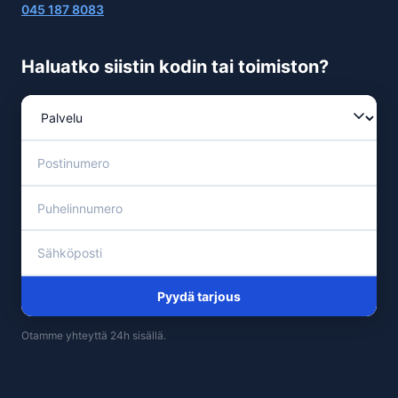
045 187 8083
Haluatko siistin kodin tai toimiston?
Pyydä tarjous
Otamme yhteyttä 24h sisällä.