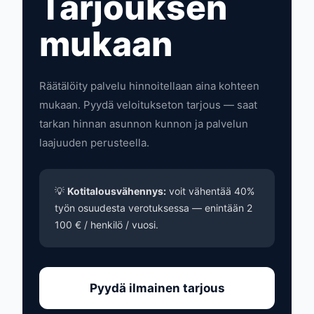
Tarjouksen
mukaan
Räätälöity palvelu hinnoitellaan aina kohteen
mukaan. Pyydä veloitukseton tarjous — saat
tarkan hinnan asunnon kunnon ja palvelun
laajuuden perusteella.
💡
Kotitalousvähennys:
voit vähentää 40%
työn osuudesta verotuksessa — enintään 2
100 € / henkilö / vuosi.
Pyydä ilmainen tarjous