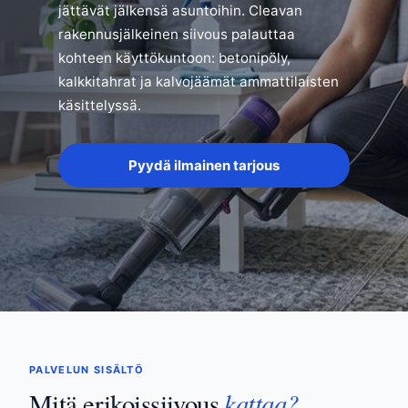
jättävät jälkensä asuntoihin. Cleavan
rakennusjälkeinen siivous palauttaa
kohteen käyttökuntoon: betonipöly,
kalkkitahrat ja kalvojäämät ammattilaisten
käsittelyssä.
Pyydä ilmainen tarjous
PALVELUN SISÄLTÖ
kattaa?
Mitä erikoissiivous