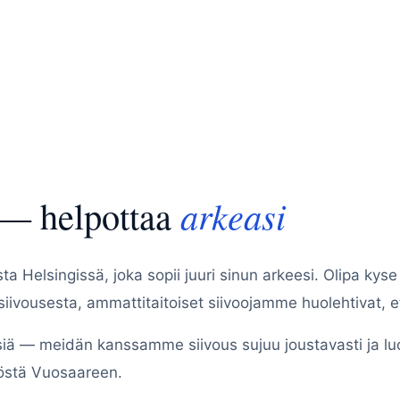
 — helpottaa
arkeasi
sta Helsingissä, joka sopii juuri sinun arkeesi. Olipa kys
siivousesta, ammattitaitoiset siivoojamme huolehtivat, ett
ssiä — meidän kanssamme siivous sujuu joustavasti ja l
löstä Vuosaareen.