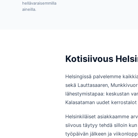
hellävaraisemmilla
aineilla.
Kotisiivous Hels
Helsingissä palvelemme kaikkia
sekä Lauttasaaren, Munkkivuoren 
lähestymistapaa: keskustan vanh
Kalasataman uudet kerrostalot
Helsinkiläiset asiakkaamme arv
siivous täytyy tehdä silloin ku
työpäivän jälkeen ja viikonlo