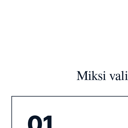
Miksi val
01