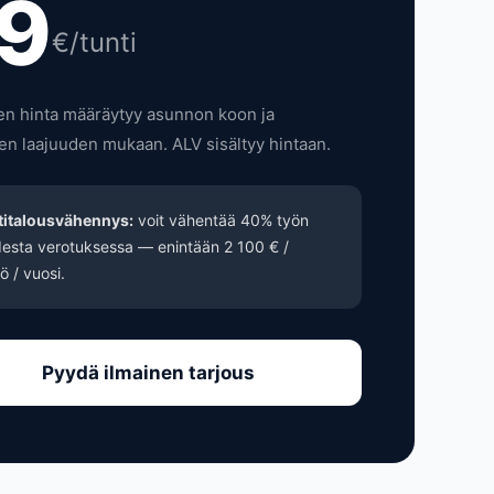
9
€/tunti
en hinta määräytyy asunnon koon ja
en laajuuden mukaan. ALV sisältyy hintaan.
titalousvähennys:
voit vähentää 40% työn
esta verotuksessa — enintään 2 100 € /
ö / vuosi.
Pyydä ilmainen tarjous