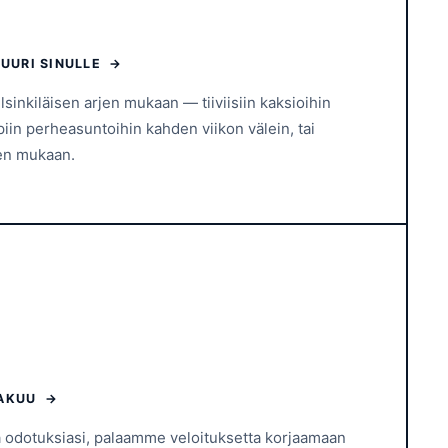
JUURI SINULLE →
inkiläisen arjen mukaan — tiiviisiin kaksioihin
iin perheasuntoihin kahden viikon välein, tai
een mukaan.
TAKUU →
aa odotuksiasi, palaamme veloituksetta korjaamaan