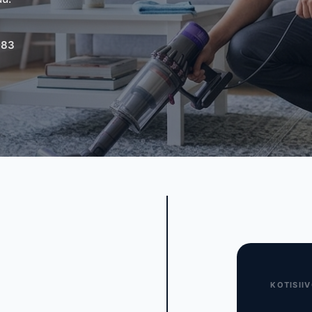
083
KOTISII