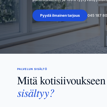
045 187 8
Pyydä ilmainen tarjous
PALVELUN SISÄLTÖ
Mitä kotisiivoukseen
sisältyy?