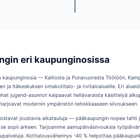
ingin eri kaupunginosissa
 kaupunginosia — Kalliosta ja Punavuoresta Töölöön, Kampin
ja Itäkeskuksen omakotitalo- ja rivitaloalueille. Eri alueide
at jugend-asunnot kaipaavat hellävaraista käsittelyä alkupe
 tarjoavat modernin ympäristön tehokkaaseen siivoukseen.
ostavat joustavia aikatauluja — pääkaupungin nopea tahti j
n se sopii arkeen. Tarjoamme aamupäiväsiivouksia työpäivän 
ppupalveluja. Kotitalousvähennys -40 % helpottaa pääkaupu