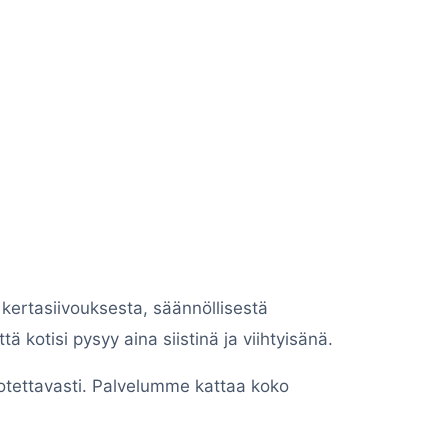
e kertasiivouksesta, säännöllisestä
ä kotisi pysyy aina siistinä ja viihtyisänä.
uotettavasti. Palvelumme kattaa koko