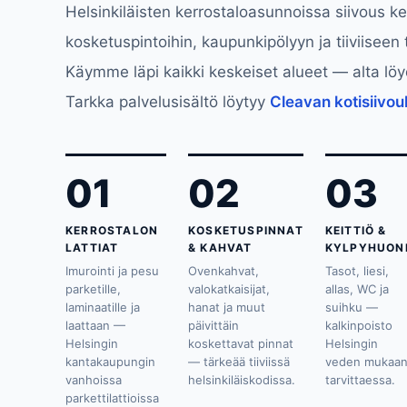
Helsinkiläisten kerrostaloasunnoissa siivous ke
kosketuspintoihin, kaupunkipölyyn ja tiiviiseen 
Käymme läpi kaikki keskeiset alueet — alta lö
Tarkka palvelusisältö löytyy
Cleavan kotisiivou
01
02
03
KERROSTALON
KOSKETUSPINNAT
KEITTIÖ &
LATTIAT
& KAHVAT
KYLPYHUON
Imurointi ja pesu
Ovenkahvat,
Tasot, liesi,
parketille,
valokatkaisijat,
allas, WC ja
laminaatille ja
hanat ja muut
suihku —
laattaan —
päivittäin
kalkinpoisto
Helsingin
koskettavat pinnat
Helsingin
kantakaupungin
— tärkeää tiiviissä
veden mukaa
vanhoissa
helsinkiläiskodissa.
tarvittaessa.
parkettilattioissa