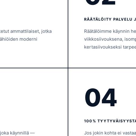
RÄÄTÄLÖITY PALVELU 
etut ammattilaiset, jotka
Räätälöimme käynnin hels
lähiöiden moderni
viikkosiivouksena, isomp
kertasiivoukseksi tarp
04
100% TYYTYVÄISYYS
 joka käynnillä —
Jos jokin kohta ei vast