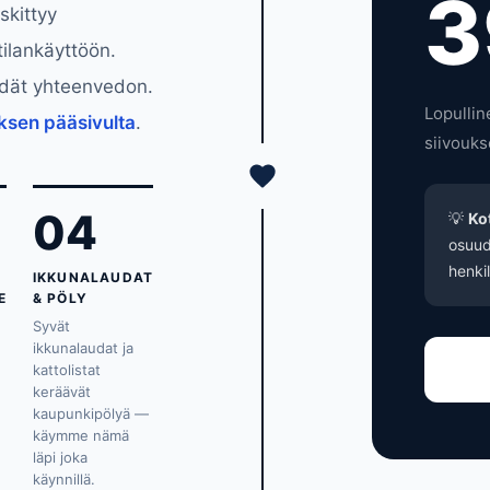
3
skittyy
tilankäyttöön.
ydät yhteenvedon.
Lopullin
ksen pääsivulta
.
siivouks
04
💡
Ko
osuud
henkil
IKKUNALAUDAT
E
& PÖLY
Syvät
ikkunalaudat ja
kattolistat
keräävät
kaupunkipölyä —
n
käymme nämä
läpi joka
käynnillä.