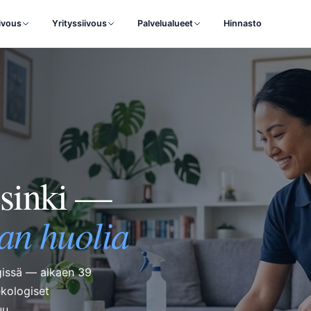
iivous
Yrityssiivous
Palvelualueet
Hinnasto
lsinki —
an huolia
ngissä — alkaen 39
ekologiset
uu.