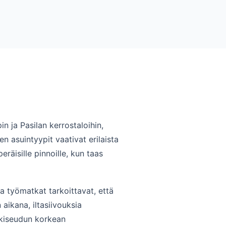
 ja Pasilan kerrostaloihin,
n asuintyypit vaativat erilaista
räisille pinnoille, kun taas
a työmatkat tarkoittavat, että
aikana, iltasiivouksia
nkiseudun korkean