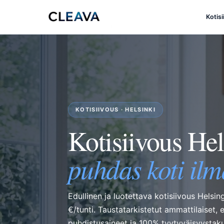
Kotis
KOTISIIVOUS · HELSINKI
Kotisiivous He
puhdas koti ilm
Edullinen ja luotettava kotisiivous Helsi
€/tunti. Taustatarkistetut ammattilaiset, 
puhdistusaineet ja 100% tyytyväisyystak