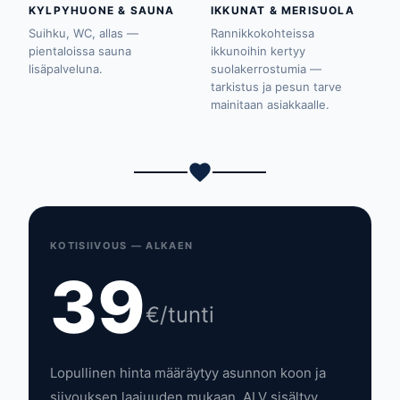
KYLPYHUONE & SAUNA
IKKUNAT & MERISUOLA
Suihku, WC, allas —
Rannikkokohteissa
pientaloissa sauna
ikkunoihin kertyy
lisäpalveluna.
suolakerrostumia —
tarkistus ja pesun tarve
mainitaan asiakkaalle.
KOTISIIVOUS — ALKAEN
39
€/tunti
Lopullinen hinta määräytyy asunnon koon ja
siivouksen laajuuden mukaan. ALV sisältyy