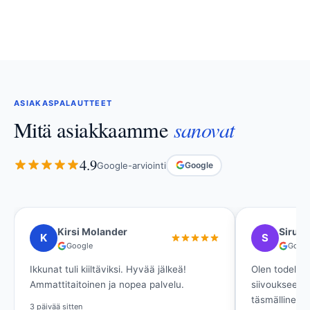
ASIAKASPALAUTTEET
sanovat
Mitä asiakkaamme
4.9
Google-arviointi
Google
Siru K
Ritva Si
S
R
Google
Google
Olen todella tyytyväinen asunnon
Ikkunat ovat kir
siivoukseen! Ystävällinen viestintä,
Loistava palvelu
täsmällinen toiminta ja lupaukset pitivät
laadukkaalla lop