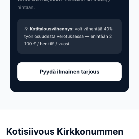
hintaan.
💡
Kotitalousvähennys:
voit vähentää 40%
työn osuudesta verotuksessa — enintään 2
100 € / henkilö / vuosi.
Pyydä ilmainen tarjous
Kotisiivous Kirkkonummen