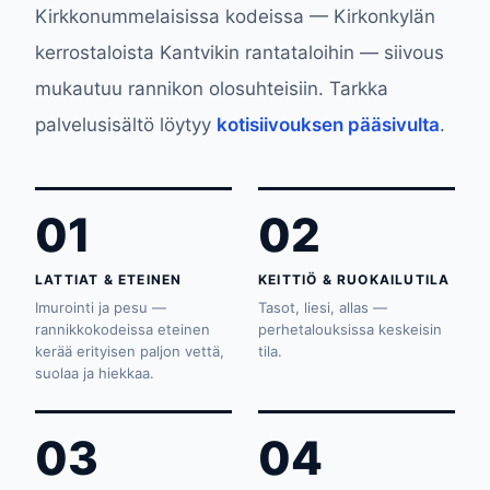
Kirkkonummelaisissa kodeissa — Kirkonkylän
kerrostaloista Kantvikin rantataloihin — siivous
mukautuu rannikon olosuhteisiin. Tarkka
palvelusisältö löytyy
kotisiivouksen pääsivulta
.
01
02
LATTIAT & ETEINEN
KEITTIÖ & RUOKAILUTILA
Imurointi ja pesu —
Tasot, liesi, allas —
rannikkokodeissa eteinen
perhetalouksissa keskeisin
kerää erityisen paljon vettä,
tila.
suolaa ja hiekkaa.
03
04