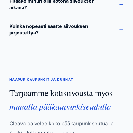
Pitääkö minun olla kotona siivouksen
aikana?
Kuinka nopeasti saatte siivouksen
järjestettyä?
NAAPURIKAUPUNGIT JA KUNNAT
Tarjoamme kotisiivousta myös
muualla pääkaupunkiseudulla
Cleava palvelee koko pääkaupunkiseutua ja
Keski-Uuttamaata. Jos asut