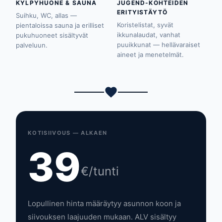
KYLPYHUONE & SAUNA
JUGEND-KOHTEIDEN
ERITYISTÄYTÖ
Suihku, WC, allas —
Koristelistat, syvät
pientaloissa sauna ja erilliset
ikkunalaudat, vanhat
pukuhuoneet sisältyvät
puuikkunat — hellävaraiset
palveluun.
aineet ja menetelmät.
KOTISIIVOUS — ALKAEN
39
€/tunti
Lopullinen hinta määräytyy asunnon koon ja
siivouksen laajuuden mukaan. ALV sisältyy