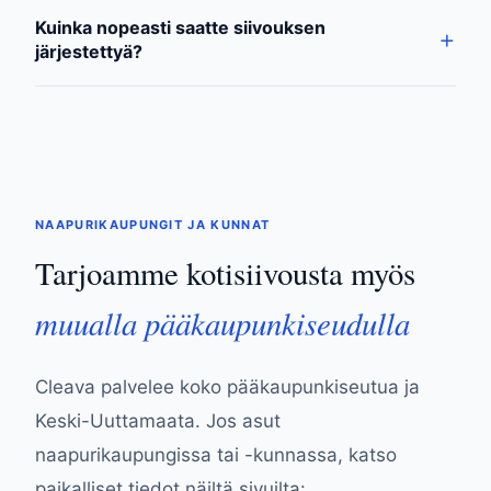
Kuinka nopeasti saatte siivouksen
järjestettyä?
NAAPURIKAUPUNGIT JA KUNNAT
Tarjoamme kotisiivousta myös
muualla pääkaupunkiseudulla
Cleava palvelee koko pääkaupunkiseutua ja
Keski-Uuttamaata. Jos asut
naapurikaupungissa tai -kunnassa, katso
paikalliset tiedot näiltä sivuilta: