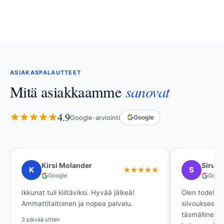
ASIAKASPALAUTTEET
sanovat
Mitä asiakkaamme
4.9
Google-arviointi
Google
Siru K
Ritva Si
S
R
Google
Google
Olen todella tyytyväinen asunnon
Ikkunat ovat kir
siivoukseen! Ystävällinen viestintä,
Loistava palvelu
täsmällinen toiminta ja lupaukset pitivät
laadukkaalla lop