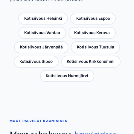
Kotisiivous Helsinki
Kotisiivous Espoo
Kotisiivous Vantaa
Kotisiivous Kerava
Kotisiivous Järvenpää
Kotisiivous Tuusula
Kotisiivous Sipoo
Kotisiivous Kirkkonummi
Kotisiivous Nurmijärvi
MUUT PALVELUT KAUNIAINEN
kauniaisissa
Muut palvelumme