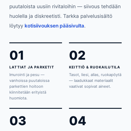
puutaloista uusiin rivitaloihin — siivous tehdään
huolella ja diskreetisti. Tarkka palvelusisältö
löytyy
kotisiivouksen pääsivulta
.
01
02
LATTIAT JA PARKETIT
KEITTIÖ & RUOKAILUTILA
Imurointi ja pesu —
Tasot, liesi, allas, ruokapöytä
vanhoissa puutaloissa
— laadukkaat materiaalit
parkettien hoitoon
vaativat sopivat aineet.
kiinnitetään erityistä
huomiota.
03
04