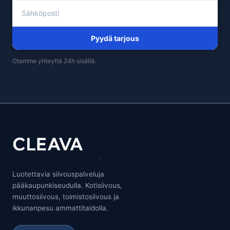
Pyydä tarjous
Otamme yhteyttä 24h sisällä.
Luotettavia siivouspalveluja
pääkaupunkiseudulla. Kotisiivous,
muuttosiivous, toimistosiivous ja
ikkunanpesu ammattitaidolla.