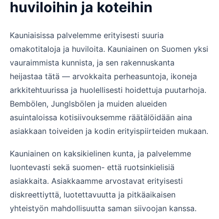
huviloihin ja koteihin
Kauniaisissa palvelemme erityisesti suuria
omakotitaloja ja huviloita. Kauniainen on Suomen yksi
vauraimmista kunnista, ja sen rakennuskanta
heijastaa tätä — arvokkaita perheasuntoja, ikoneja
arkkitehtuurissa ja huolellisesti hoidettuja puutarhoja.
Bembölen, Junglsbölen ja muiden alueiden
asuintaloissa kotisiivouksemme räätälöidään aina
asiakkaan toiveiden ja kodin erityispiirteiden mukaan.
Kauniainen on kaksikielinen kunta, ja palvelemme
luontevasti sekä suomen- että ruotsinkielisiä
asiakkaita. Asiakkaamme arvostavat erityisesti
diskreettiyttä, luotettavuutta ja pitkäaikaisen
yhteistyön mahdollisuutta saman siivoojan kanssa.