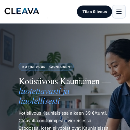
Tilaa Siivous
KOTISIIVOUS · KAUNIAINEN
Kotisiivous Kauniainen —
luotettavasti ja
huolellisesti
Kotisiivous Kauniaisissa alkaen 39 €/tunti.
Cleavalla on toimipiste viereisessä
Espoossa, joten siivoojat ovat Kauniaisissa