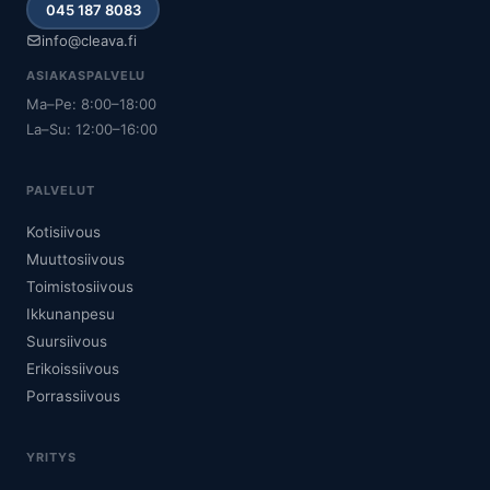
045 187 8083
info@cleava.fi
ASIAKASPALVELU
Ma–Pe: 8:00–18:00
La–Su: 12:00–16:00
PALVELUT
Kotisiivous
Muuttosiivous
Toimistosiivous
Ikkunanpesu
Suursiivous
Erikoissiivous
Porrassiivous
YRITYS