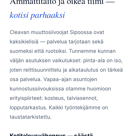
Ammattitaito ja oikea tiimi —
kotisi parhaaksi
Cleavan muuttosiivoojat Sipoossa ovat
kaksikielisiä — palvelua tarjotaan sekä
suomeksi että ruotsiksi. Tunnemme kunnan
väljän asutuksen vaikutukset: pinta-ala on iso,
joten reittisuunnittelu ja aikataulutus on tärkeä
osa palvelua. Vapaa-ajan asuntojen
kunnostussiivouksissa otamme huomioon
erityispiirteet: kosteus, talviasennot,
lopputarkastus. Kaikki työntekijämme on
taustatarkistettu.
Kotitalousvähennys — säästä