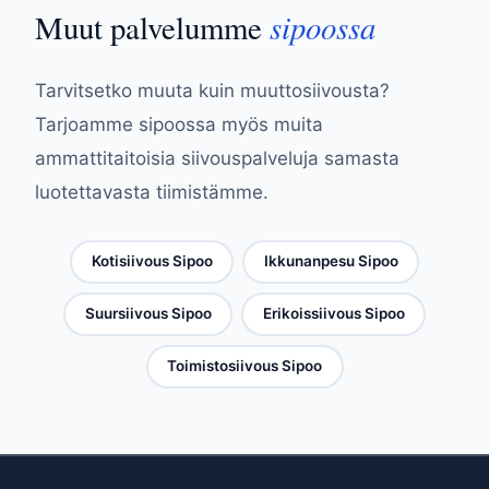
sipoossa
Muut palvelumme
Tarvitsetko muuta kuin muuttosiivousta?
Tarjoamme sipoossa myös muita
ammattitaitoisia siivouspalveluja samasta
luotettavasta tiimistämme.
Kotisiivous Sipoo
Ikkunanpesu Sipoo
Suursiivous Sipoo
Erikoissiivous Sipoo
Toimistosiivous Sipoo