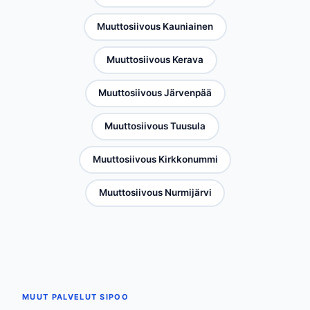
Muuttosiivous Kauniainen
Muuttosiivous Kerava
Muuttosiivous Järvenpää
Muuttosiivous Tuusula
Muuttosiivous Kirkkonummi
Muuttosiivous Nurmijärvi
MUUT PALVELUT SIPOO