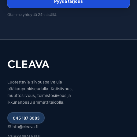
Pyydä tarjous
Otamme yhteyttä 24h sisällä.
Luotettavia siivouspalveluja
pääkaupunkiseudulla. Kotisiivous,
muuttosiivous, toimistosiivous ja
ikkunanpesu ammattitaidolla.
045 187 8083
info@cleava.fi
ASIAKASPALVELU