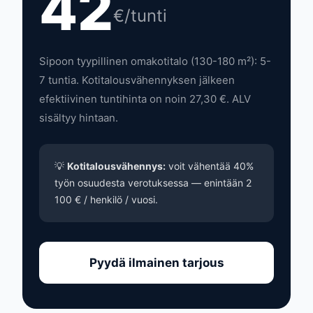
42
€/tunti
Sipoon tyypillinen omakotitalo (130-180 m²): 5-
7 tuntia. Kotitalousvähennyksen jälkeen
efektiivinen tuntihinta on noin 27,30 €. ALV
sisältyy hintaan.
💡
Kotitalousvähennys:
voit vähentää 40%
työn osuudesta verotuksessa — enintään 2
100 € / henkilö / vuosi.
Pyydä ilmainen tarjous