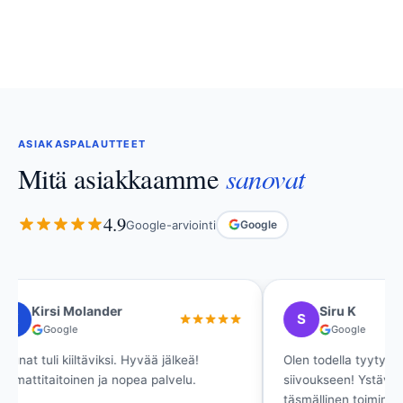
ASIAKASPALAUTTEET
sanovat
Mitä asiakkaamme
4.9
Google-arviointi
Google
Siru K
Ritva Si
S
R
Google
Google
Olen todella tyytyväinen asunnon
Ikkunat ovat kir
siivoukseen! Ystävällinen viestintä,
Loistava palvelu
täsmällinen toiminta ja lupaukset pitivät
laadukkaalla lop