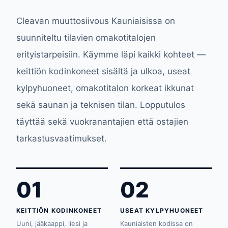
Cleavan muuttosiivous Kauniaisissa on
suunniteltu tilavien omakotitalojen
erityistarpeisiin. Käymme läpi kaikki kohteet —
keittiön kodinkoneet sisältä ja ulkoa, useat
kylpyhuoneet, omakotitalon korkeat ikkunat
sekä saunan ja teknisen tilan. Lopputulos
täyttää sekä vuokranantajien että ostajien
tarkastusvaatimukset.
01
02
KEITTIÖN KODINKONEET
USEAT KYLPYHUONEET
Uuni, jääkaappi, liesi ja
Kauniaisten kodissa on