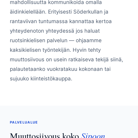
mahdollisuutta kommunikoida omalla
äidinkielellään. Erityisesti Söderkullan ja
rantaviivan tuntumassa kannattaa kertoa
yhteydenoton yhteydessä jos haluat
ruotsinkielisen palvelun — ohjaamme
kaksikielisen työntekijän. Hyvin tehty
muuttosiivous on usein ratkaiseva tekijä siinä,
palautetaanko vuokratakuu kokonaan tai
sujuuko kiinteistökauppa.
PALVELUALUE
Sipoon
Muuttosiivous koko