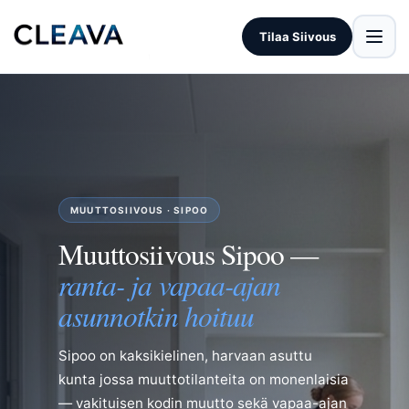
Tilaa Siivous
MUUTTOSIIVOUS · SIPOO
Muuttosiivous Sipoo —
ranta- ja vapaa-ajan
asunnotkin hoituu
Sipoo on kaksikielinen, harvaan asuttu
kunta jossa muuttotilanteita on monenlaisia
— vakituisen kodin muutto sekä vapaa-ajan