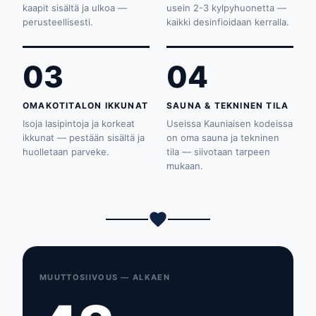
kaapit sisältä ja ulkoa —
usein 2-3 kylpyhuonetta —
perusteellisesti.
kaikki desinfioidaan kerralla.
03
04
OMAKOTITALON IKKUNAT
SAUNA & TEKNINEN TILA
Isoja lasipintoja ja korkeat
Useissa Kauniaisen kodeissa
ikkunat — pestään sisältä ja
on oma sauna ja tekninen
huolletaan parveke.
tila — siivotaan tarpeen
mukaan.
MUUTTOSIIVOUS — ALKAEN