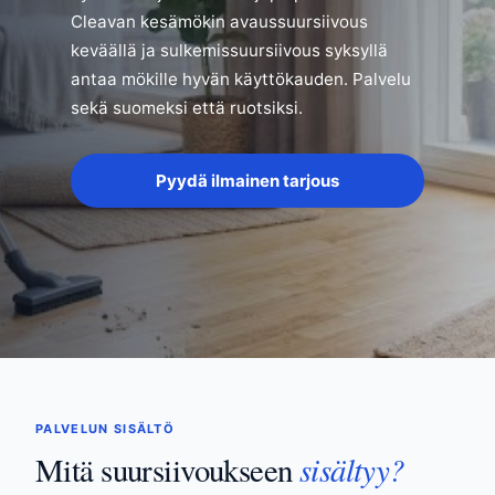
Cleavan kesämökin avaussuursiivous
keväällä ja sulkemissuursiivous syksyllä
antaa mökille hyvän käyttökauden. Palvelu
sekä suomeksi että ruotsiksi.
Pyydä ilmainen tarjous
PALVELUN SISÄLTÖ
sisältyy?
Mitä suursiivoukseen