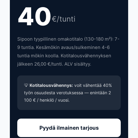
40
€/tunti
Sipoon tyypillinen omakotitalo (130-180 m²): 7-
9 tuntia. Kesämökin avaus/sulkeminen 4-6
tuntia mökin koolla. Kotitalousvähennyksen
jälkeen 26,00 €/tunti. ALV sisältyy.
💡
Kotitalousvähennys:
voit vähentää 40%
työn osuudesta verotuksessa — enintään 2
100 € / henkilö / vuosi.
Pyydä ilmainen tarjous