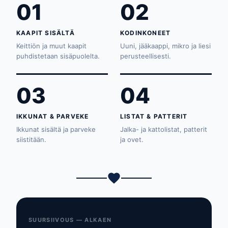
01
02
KAAPIT SISÄLTÄ
KODINKONEET
Keittiön ja muut kaapit
Uuni, jääkaappi, mikro ja liesi
puhdistetaan sisäpuolelta.
perusteellisesti.
03
04
IKKUNAT & PARVEKE
LISTAT & PATTERIT
Ikkunat sisältä ja parveke
Jalka- ja kattolistat, patterit
siistitään.
ja ovet.
SUURSIIVOUS — ALKAEN