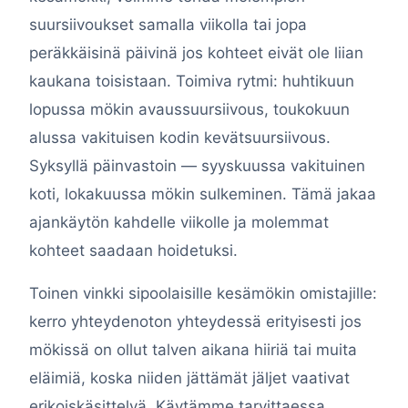
suursiivoukset samalla viikolla tai jopa
peräkkäisinä päivinä jos kohteet eivät ole liian
kaukana toisistaan. Toimiva rytmi: huhtikuun
lopussa mökin avaussuursiivous, toukokuun
alussa vakituisen kodin kevätsuursiivous.
Syksyllä päinvastoin — syyskuussa vakituinen
koti, lokakuussa mökin sulkeminen. Tämä jakaa
ajankäytön kahdelle viikolle ja molemmat
kohteet saadaan hoidetuksi.
Toinen vinkki sipoolaisille kesämökin omistajille:
kerro yhteydenoton yhteydessä erityisesti jos
mökissä on ollut talven aikana hiiriä tai muita
eläimiä, koska niiden jättämät jäljet vaativat
erikoiskäsittelyä. Käytämme tarvittaessa