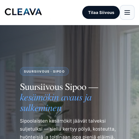
Tilaa Siivous
SUURSIIVOUS · SIPOO
Suursiivous Sipoo —
kesämökin avaus ja
sulkeminen
Sipoolaisten kesämökit jäävät talveksi
suljetuiksi — siellä kertyy pölyä, kosteutta,
hyönteisiä ja toisinaan jopa pieniä eläimiä.