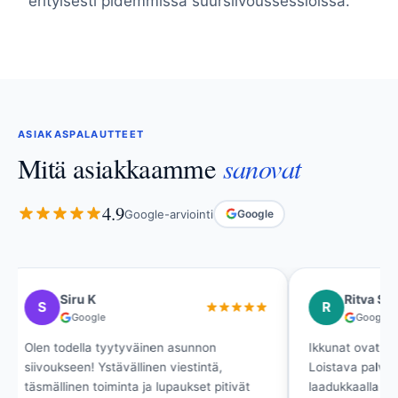
erityisesti pidemmissä suursiivoussessioissa.
ASIAKASPALAUTTEET
sanovat
Mitä asiakkaamme
4.9
Google-arviointi
Google
Siru K
Ritva Si
S
R
Google
Google
Olen todella tyytyväinen asunnon
Ikkunat ovat kir
siivoukseen! Ystävällinen viestintä,
Loistava palvelu
täsmällinen toiminta ja lupaukset pitivät
laadukkaalla lop