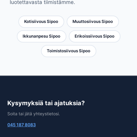
luotettavasta tiimistämme.
Kotisiivous Sipoo
Muuttosiivous Sipoo
Ikkunanpesu Sipoo
Erikoissiivous Sipoo
Toimistosiivous Sipoo
Kysymyksiä tai ajatuksia?
Soita tai jätä yhteystietosi.
045 187 8083