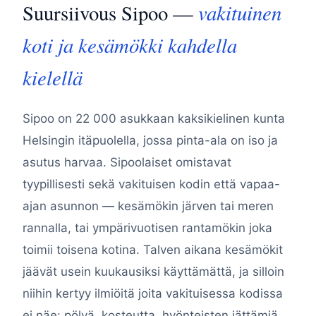
vakituinen
Suursiivous Sipoo —
koti ja kesämökki kahdella
kielellä
Sipoo on 22 000 asukkaan kaksikielinen kunta
Helsingin itäpuolella, jossa pinta-ala on iso ja
asutus harvaa. Sipoolaiset omistavat
tyypillisesti sekä vakituisen kodin että vapaa-
ajan asunnon — kesämökin järven tai meren
rannalla, tai ympärivuotisen rantamökin joka
toimii toisena kotina. Talven aikana kesämökit
jäävät usein kuukausiksi käyttämättä, ja silloin
niihin kertyy ilmiöitä joita vakituisessa kodissa
ei näe: pölyä, kosteutta, hyönteisten jättämiä