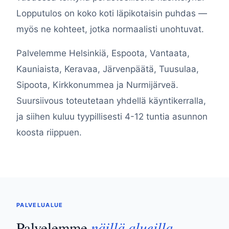
Lopputulos on koko koti läpikotaisin puhdas —
myös ne kohteet, jotka normaalisti unohtuvat.
Palvelemme Helsinkiä, Espoota, Vantaata,
Kauniaista, Keravaa, Järvenpäätä, Tuusulaa,
Sipoota, Kirkkonummea ja Nurmijärveä.
Suursiivous toteutetaan yhdellä käyntikerralla,
ja siihen kuluu tyypillisesti 4-12 tuntia asunnon
koosta riippuen.
PALVELUALUE
näillä alueilla
Palvelemme