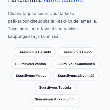
Cleava tarjoaa suursiivousta koko
pääkaupunkiseudulla ja Keski-Uudellamaalla.
Toimimme luotettavasti seuraavissa
kaupungeissa ja kunnissa:
Suursiivous Helsinki
Suursiivous Espoo
Suursiivous Vantaa
Suursiivous Kauniainen
Suursiivous Kerava
Suursiivous Järvenpää
Suursiivous Tuusula
Suursiivous Kirkkonummi