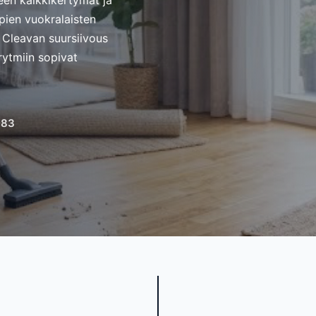
en kalkkikertymät ja
mpien vuokralaisten
ä. Cleavan suursiivous
arytmiin sopivat
083
n