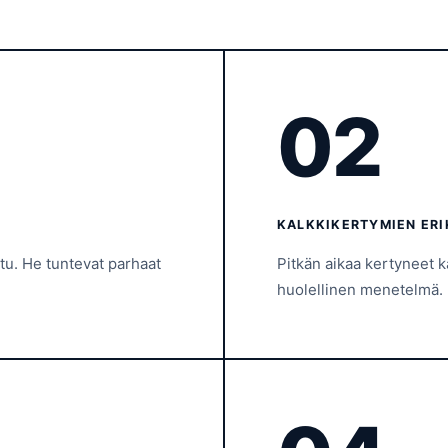
02
KALKKIKERTYMIEN ER
ttu. He tuntevat parhaat
Pitkän aikaa kertyneet 
huolellinen menetelmä.