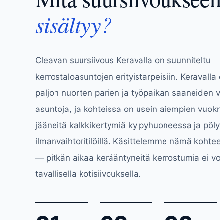
sisältyy?
Cleavan suursiivous Keravalla on suunniteltu
kerrostaloasuntojen erityistarpeisiin. Keravalla o
paljon nuorten parien ja työpaikan saaneiden 
asuntoja, ja kohteissa on usein aiempien vuokral
jääneitä kalkkikertymiä kylpyhuoneessa ja pöl
ilmanvaihtoritilöillä. Käsittelemme nämä kohteet
— pitkän aikaa kerääntyneitä kerrostumia ei vo
tavallisella kotisiivouksella.