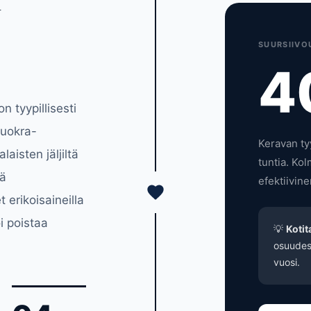
SUURSIIVO
4
n tyypillisesti
vuokra-
Keravan ty
aisten jäljiltä
tuntia. Ko
yä
efektiivine
 erikoisaineilla
i poistaa
💡
Koti
osuudes
vuosi.