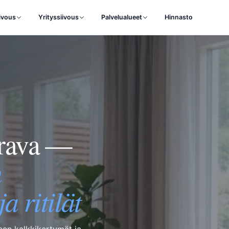
iivous
Yrityssiivous
Palvelualueet
Hinnasto
erava —
n
a ritilät