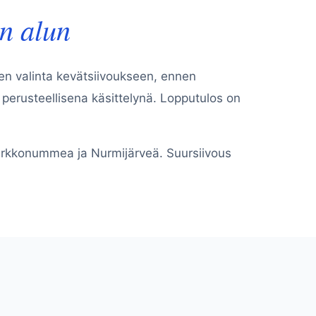
n alun
nen valinta kevätsiivoukseen, ennen
 perusteellisena käsittelynä. Lopputulos on
Kirkkonummea ja Nurmijärveä. Suursiivous