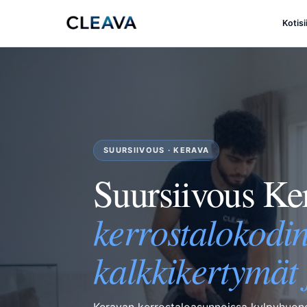
Kotis
SUURSIIVOUS · KERAVA
Suursiivous K
kerrostalokodi
kalkkikertymät j