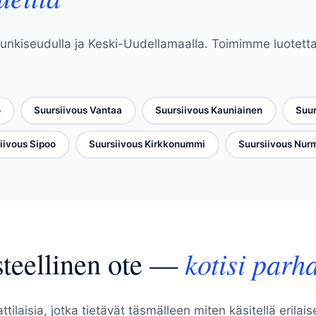
unkiseudulla ja Keski-Uudellamaalla. Toimimme luotett
o
Suursiivous Vantaa
Suursiivous Kauniainen
Suur
iivous Sipoo
Suursiivous Kirkkonummi
Suursiivous Nurm
steellinen ote —
kotisi parh
laisia, jotka tietävät täsmälleen miten käsitellä erilais