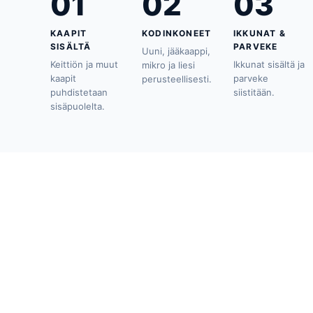
01
02
03
KAAPIT
KODINKONEET
IKKUNAT &
SISÄLTÄ
PARVEKE
Uuni, jääkaappi,
Keittiön ja muut
Ikkunat sisältä ja
mikro ja liesi
kaapit
parveke
perusteellisesti.
puhdistetaan
siistitään.
sisäpuolelta.