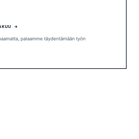
TAKUU →
omaamatta, palaamme täydentämään työn