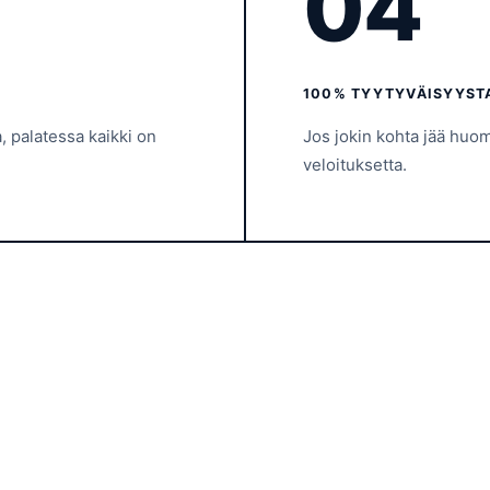
04
100% TYYTYVÄISYYS
 palatessa kaikki on
Jos jokin kohta jää hu
veloituksetta.