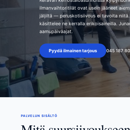
Keravan kerrostaloasunnoissa kylpyhuone
ilmanvaihtoritilät ovat usein jääneet aie
jäljiltä — peruskotisiivous ei tavoita niit
käsittelee ne kerralla erikoisaineilla. Jun
aamupäiväajat.
045 187 8
Pyydä ilmainen tarjous
PALVELUN SISÄLTÖ
Mitä suursiivouksee