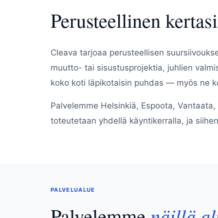
Perusteellinen kerta
Cleava tarjoaa perusteellisen suursiivouks
muutto- tai sisustusprojektia, juhlien valm
koko koti läpikotaisin puhdas — myös ne ko
Palvelemme Helsinkiä, Espoota, Vantaata, 
toteutetaan yhdellä käyntikerralla, ja siihe
PALVELUALUE
Palvelemme
näillä al