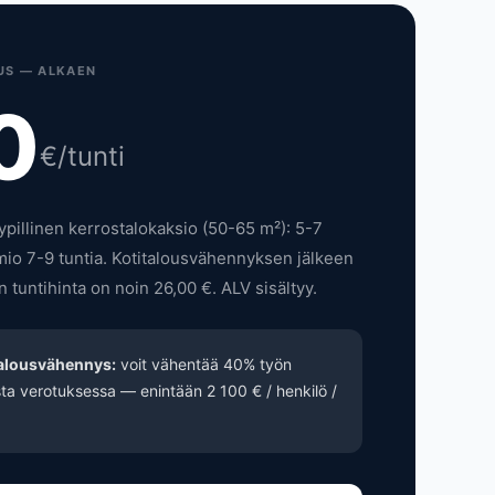
US — ALKAEN
0
€/tunti
ypillinen kerrostalokaksio (50-65 m²): 5-7
lmio 7-9 tuntia. Kotitalousvähennyksen jälkeen
n tuntihinta on noin 26,00 €. ALV sisältyy.
talousvähennys:
voit vähentää 40% työn
ta verotuksessa — enintään 2 100 € / henkilö /