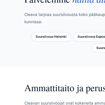
Cleava tarjoaa suursiivousta koko pääkaup
kunnissa:
Suursiivous Helsinki
Suursiivous Espo
Suurs
Ammattitaito ja peru
Cleavan suursiivoojat ovat kokeneita ammatti