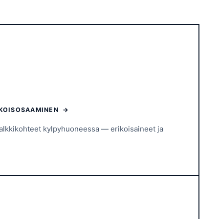
IKOISOSAAMINEN →
kalkkikohteet kylpyhuoneessa — erikoisaineet ja