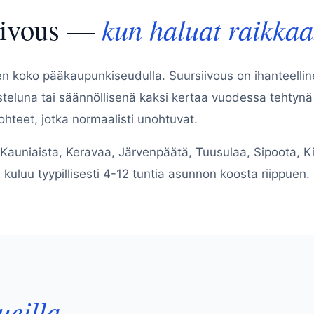
siivous —
kun haluat raikkaa
en koko pääkaupunkiseudulla. Suursiivous on ihanteelli
isteluna tai säännöllisenä kaksi kertaa vuodessa tehtynä
hteet, jotka normaalisti unohtuvat.
Kauniaista, Keravaa, Järvenpäätä, Tuusulaa, Sipoota, 
n kuluu tyypillisesti 4-12 tuntia asunnon koosta riippuen.
ueilla