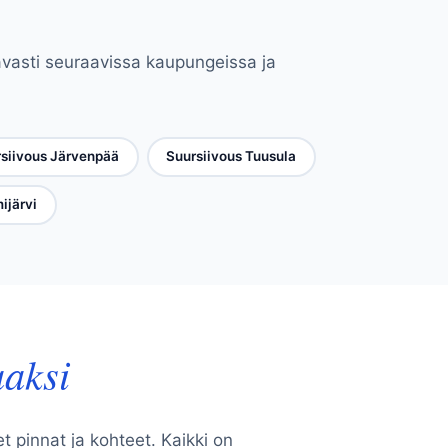
avasti seuraavissa kaupungeissa ja
siivous Järvenpää
Suursiivous Tuusula
ijärvi
aaksi
et pinnat ja kohteet. Kaikki on