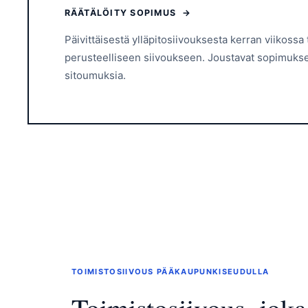
RÄÄTÄLÖITY SOPIMUS →
Päivittäisestä ylläpitosiivouksesta kerran viikossa
perusteelliseen siivoukseen. Joustavat sopimukset
sitoumuksia.
TOIMISTOSIIVOUS PÄÄKAUPUNKISEUDULLA
Toimistosiivous, jok