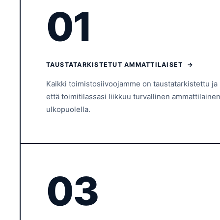
01
TAUSTATARKISTETUT AMMATTILAISET →
Kaikki toimistosiivoojamme on taustatarkistettu ja k
että toimitilassasi liikkuu turvallinen ammattilain
ulkopuolella.
03