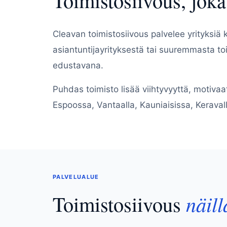
Cleavan toimistosiivous palvelee yrityksiä
asiantuntijayrityksestä tai suuremmasta to
edustavana.
Puhdas toimisto lisää viihtyvyyttä, motiva
Espoossa, Vantaalla, Kauniaisissa, Keraval
PALVELUALUE
Toimistosiivous
näill