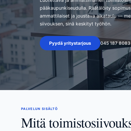
Luotettava ja ammattimainen toimistosii
pääkaupunkiseudulla. Räätälöity sopimus,
ammattilaiset ja joustava aikataulu — 
siivouksen, sinä keskityt työhön.
045 187 8083
Pyydä yritystarjous
PALVELUN SISÄLTÖ
Mitä toimistosiivouk