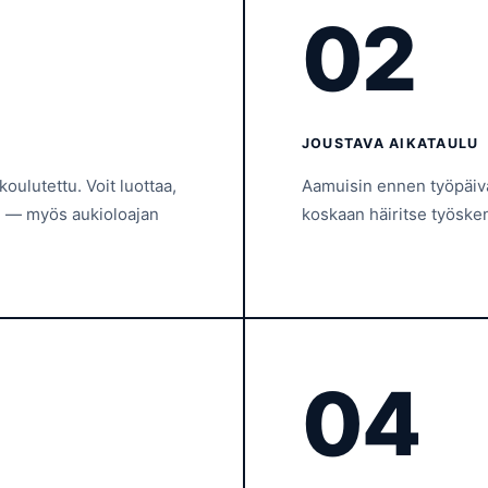
02
JOUSTAVA AIKATAULU
oulutettu. Voit luottaa,
Aamuisin ennen työpäivän
en — myös aukioloajan
koskaan häiritse työsken
04