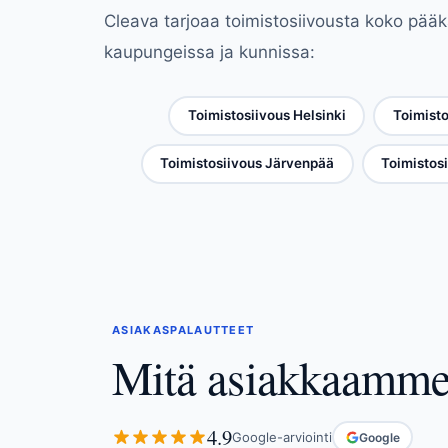
Cleava tarjoaa toimistosiivousta koko pääk
kaupungeissa ja kunnissa:
Toimistosiivous Helsinki
Toimisto
Toimistosiivous Järvenpää
Toimistos
ASIAKASPALAUTTEET
Mitä asiakkaamm
4.9
Google-arviointi
Google