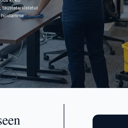
vous koko
 taustatarkistetut
me hoidamme
seen