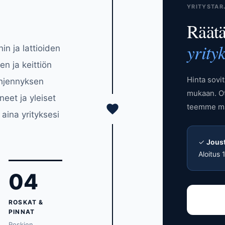
YRITYSTAR
Räätä
yrityk
in ja lattioiden
en ja keittiön
Hinta sovit
yhjennyksen
mukaan. Ot
eet ja yleiset
teemme ma
 aina yrityksesi
✓
Jous
Aloitus 
04
ROSKAT &
PINNAT
Roskien