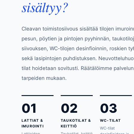
sisältyy?
Cleavan toimistosiivous sisältää tilojen imuroinn
pesun, pöytien ja pintojen pyyhinnän, taukotiloj
siivouksen, WC-tilojen desinfioinnin, roskien t
sekä lasipintojen puhdistuksen. Neuvotteluhuon
tilat hoidetaan sovitusti. Räätälöimme palvelun
tarpeiden mukaan.
01
02
03
LATTIAT &
TAUKOTILAT &
WC-TILAT
IMUROINTI
KEITTIÖ
WC-tilat
Lattioiden
Taukotilat, keittiö