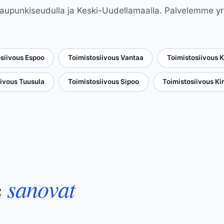
aupunkiseudulla ja Keski-Uudellamaalla. Palvelemme yri
siivous Espoo
Toimistosiivous Vantaa
Toimistosiivous 
iivous Tuusula
Toimistosiivous Sipoo
Toimistosiivous K
sanovat
e