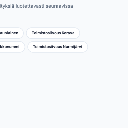
tyksiä luotettavasti seuraavissa
Kauniainen
Toimistosiivous Kerava
irkkonummi
Toimistosiivous Nurmijärvi