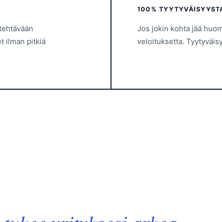
100% TYYTYVÄISYYS
 tehtävään
Jos jokin kohta jää hu
 ilman pitkiä
veloituksetta. Tyytyväisy
a
tukee yrityksesi arkea