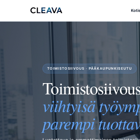
Koti
TOIMISTOSIIVOUS · PÄÄKAUPUNKISEUTU
Toimistosiivo
viihtyisä työym
parempi tuotta