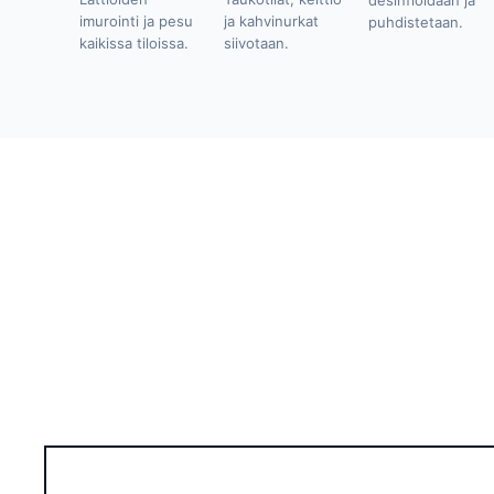
desinfioidaan ja
imurointi ja pesu
ja kahvinurkat
puhdistetaan.
kaikissa tiloissa.
siivotaan.