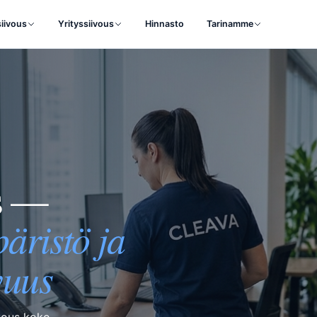
siivous
Yrityssiivous
Hinnasto
Tarinamme
us —
päristö ja
vuus