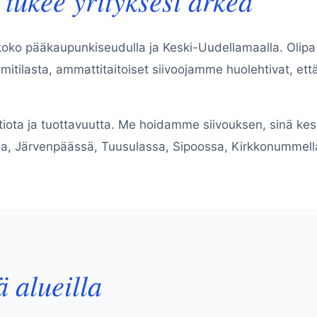
 koko pääkaupunkiseudulla ja Keski-Uudellamaalla. Olipa
imitilasta, ammattitaitoiset siivoojamme huolehtivat, e
atiota ja tuottavuutta. Me hoidamme siivouksen, sinä ke
la, Järvenpäässä, Tuusulassa, Sipoossa, Kirkkonummella
ä alueilla