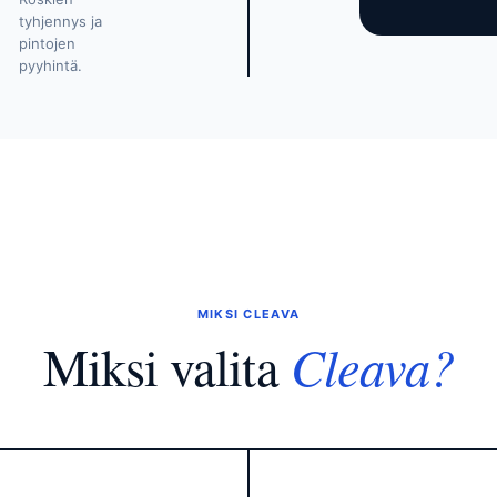
tyhjennys ja
pintojen
pyyhintä.
MIKSI CLEAVA
Cleava?
Miksi valita