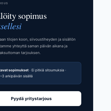
JOUS
löity sopimus
sellesi
aan tilojen koon, siivoustiheyden ja sisällön
amme yhteyttä saman päivän aikana ja
ksuttoman tarjouksen.
tavat sopimukset
· Ei pitkiä sitoumuksia ·
1–3 arkipäivän sisällä
Pyydä yritystarjous