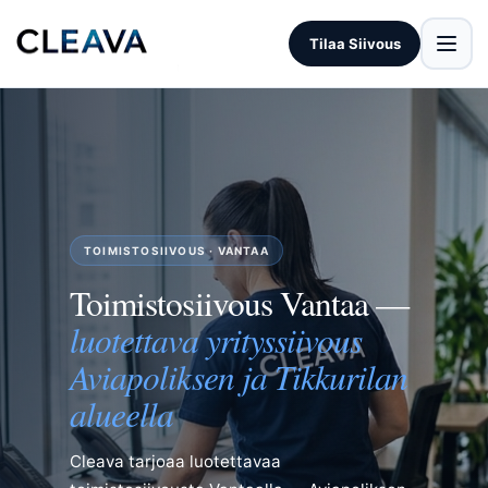
Tilaa Siivous
TOIMISTOSIIVOUS · VANTAA
Toimistosiivous Vantaa —
luotettava yrityssiivous
Aviapoliksen ja Tikkurilan
alueella
Cleava tarjoaa luotettavaa