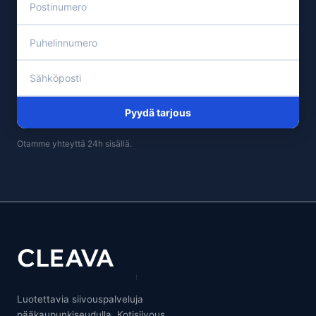
Pyydä tarjous
Otamme yhteyttä 24h sisällä.
Luotettavia siivouspalveluja
pääkaupunkiseudulla. Kotisiivous,