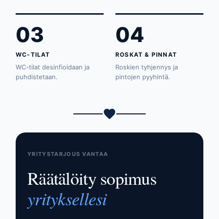
03
04
WC-TILAT
ROSKAT & PINNAT
WC-tilat desinfioidaan ja
Roskien tyhjennys ja
puhdistetaan.
pintojen pyyhintä.
YRITYSTARJOUS VANTAA
Räätälöity sopimus
yrityksellesi