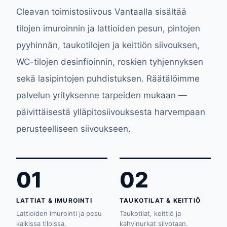
Cleavan toimistosiivous Vantaalla sisältää
tilojen imuroinnin ja lattioiden pesun, pintojen
pyyhinnän, taukotilojen ja keittiön siivouksen,
WC-tilojen desinfioinnin, roskien tyhjennyksen
sekä lasipintojen puhdistuksen. Räätälöimme
palvelun yrityksenne tarpeiden mukaan —
päivittäisestä ylläpitosiivouksesta harvempaan
perusteelliseen siivoukseen.
01
02
LATTIAT & IMUROINTI
TAUKOTILAT & KEITTIÖ
Lattioiden imurointi ja pesu
Taukotilat, keittiö ja
kaikissa tiloissa.
kahvinurkat siivotaan.