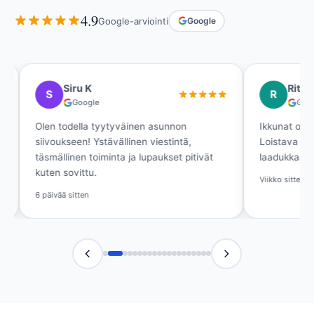
4.9
Google-arviointi
Google
Siru K
Ritva Si
S
R
Google
Google
Olen todella tyytyväinen asunnon
Ikkunat ovat kir
siivoukseen! Ystävällinen viestintä,
Loistava palvelu
täsmällinen toiminta ja lupaukset pitivät
laadukkaalla lop
kuten sovittu.
Viikko sitten
6 päivää sitten