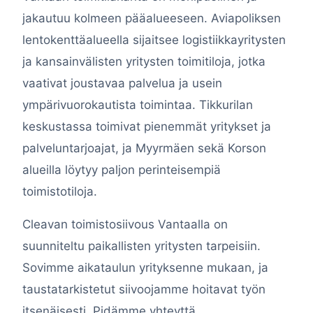
jakautuu kolmeen pääalueeseen. Aviapoliksen
lentokenttäalueella sijaitsee logistiikkayritysten
ja kansainvälisten yritysten toimitiloja, jotka
vaativat joustavaa palvelua ja usein
ympärivuorokautista toimintaa. Tikkurilan
keskustassa toimivat pienemmät yritykset ja
palveluntarjoajat, ja Myyrmäen sekä Korson
alueilla löytyy paljon perinteisempiä
toimistotiloja.
Cleavan toimistosiivous Vantaalla on
suunniteltu paikallisten yritysten tarpeisiin.
Sovimme aikataulun yrityksenne mukaan, ja
taustatarkistetut siivoojamme hoitavat työn
itsenäisesti. Pidämme yhteyttä