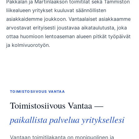
Pakkalan ja Martinlaakson toimitilat sekä Tammiston
liikealueen yritykset kuuluvat säännöllisten
asiakkaidemme joukkoon. Vantaalaiset asiakkaamme
arvostavat erityisesti joustavaa aikataulutusta, joka
ottaa huomioon lentoaseman alueen pitkät työpäivät
ja kolmivuorotyön.
TOIMISTOSIIVOUS VANTAA
Toimistosiivous Vantaa —
paikallista palvelua yrityksellesi
Vantaan toimitilakanta on monipuolinen ja