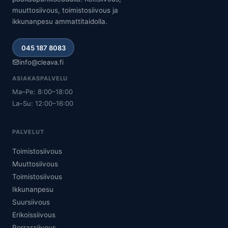
muuttosiivous, toimistosiivous ja
ikkunanpesu ammattitaidolla.
045 187 8083
info@cleava.fi
ASIAKASPALVELU
Ma–Pe: 8:00–18:00
La–Su: 12:00–16:00
PALVELUT
Toimistosiivous
Muuttosiivous
Toimistosiivous
Ikkunanpesu
Suursiivous
Erikoissiivous
Porrassiivous