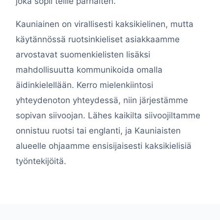
joka sopii teille parhaiten.
Kauniainen on virallisesti kaksikielinen, mutta
käytännössä ruotsinkieliset asiakkaamme
arvostavat suomenkielisten lisäksi
mahdollisuutta kommunikoida omalla
äidinkielellään. Kerro mielenkiintosi
yhteydenoton yhteydessä, niin järjestämme
sopivan siivoojan. Lähes kaikilta siivoojiltamme
onnistuu ruotsi tai englanti, ja Kauniaisten
alueelle ohjaamme ensisijaisesti kaksikielisiä
työntekijöitä.