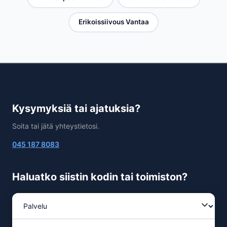
Erikoissiivous Vantaa
Kysymyksiä tai ajatuksia?
Soita tai jätä yhteystietosi.
045 187 8083
Haluatko siistin kodin tai toimiston?