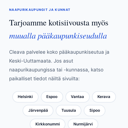
NAAPURIKAUPUNGIT JA KUNNAT
Tarjoamme kotisiivousta myös
muualla pääkaupunkiseudulla
Cleava palvelee koko pääkaupunkiseutua ja
Keski-Uuttamaata. Jos asut
naapurikaupungissa tai -kunnassa, katso
paikalliset tiedot näiltä sivuilta:
Helsinki
Espoo
Vantaa
Kerava
Järvenpää
Tuusula
Sipoo
Kirkkonummi
Nurmijärvi