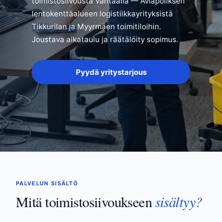
toimistosiivousta Vantaalla — Aviapoliksen
lentokenttäalueen logistiikkayrityksistä
Tikkurilan ja Myyrmäen toimitiloihin.
Joustava aikataulu ja räätälöity sopimus.
Pyydä yritystarjous
PALVELUN SISÄLTÖ
sisältyy?
Mitä toimistosiivoukseen